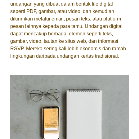
undangan yang dibuat dalam bentuk file digital
seperti PDF, gambar, atau video, dan kemudian
dikirimkan melalui email, pesan teks, atau platform
pesan lainnya kepada para tamu. Undangan digital
dapat mencakup berbagai elemen seperti teks,
gambar, video, tautan ke situs web, dan informasi
RSVP. Mereka sering kali lebih ekonomis dan ramah
lingkungan daripada undangan kertas tradisional.