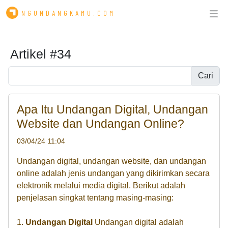
NGUNDANGKAMU.COM
Artikel #34
Cari
Apa Itu Undangan Digital, Undangan
Website dan Undangan Online?
03/04/24 11:04
Undangan digital, undangan website, dan undangan
online adalah jenis undangan yang dikirimkan secara
elektronik melalui media digital. Berikut adalah
penjelasan singkat tentang masing-masing:
1.
Undangan Digital
Undangan digital adalah