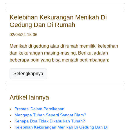
Kelebihan Kekurangan Menikah Di
Gedung Dan Di Rumah
02/04/24 15:36
Menikah di gedung atau di rumah memiliki kelebihan
dan kekurangan masing-masing. Berikut adalah
beberapa poin yang bisa menjadi pertimbangan:
Selengkapnya
Artikel lainnya
Prestasi Dalam Pernikahan
Mengapa Tuhan Seperti Sangat Diam?
Kenapa Doa Tidak Dikabulkan Tuhan?
Kelebihan Kekurangan Menikah Di Gedung Dan Di