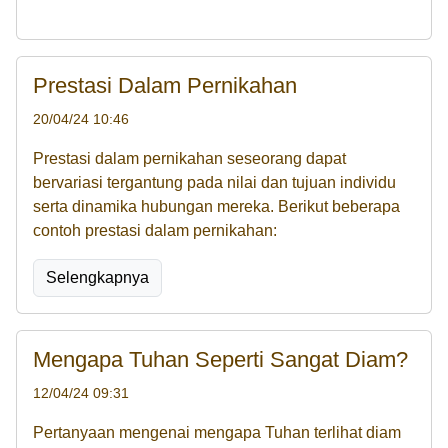
Prestasi Dalam Pernikahan
20/04/24 10:46
Prestasi dalam pernikahan seseorang dapat
bervariasi tergantung pada nilai dan tujuan individu
serta dinamika hubungan mereka. Berikut beberapa
contoh prestasi dalam pernikahan:
Selengkapnya
Mengapa Tuhan Seperti Sangat Diam?
12/04/24 09:31
Pertanyaan mengenai mengapa Tuhan terlihat diam